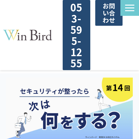
05
お問
い合
3-
わせ
59
5-
12
55
ウィンバードのDXサービス
DX診断
教育DX用語集
お役立ち資料