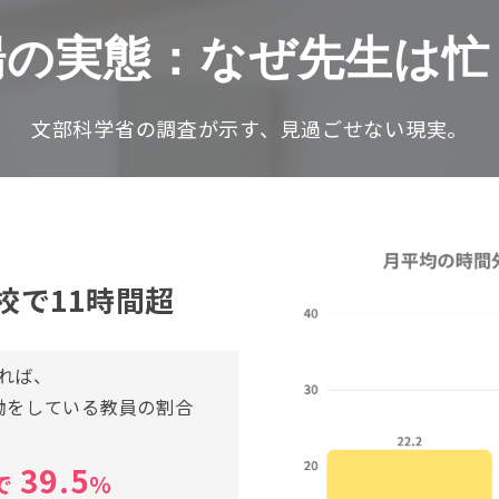
場の実態：なぜ先生は忙
文部科学省の調査が示す、見過ごせない現実。
校で11時間超
れば、
働をしている教員の割合
39.5
で
％