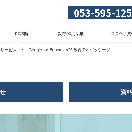
053-595-12
DX診断
教育DX用語集
お役立ち資
Xサービス
Google for Education™ 教育 DX パッケージ
せ
資