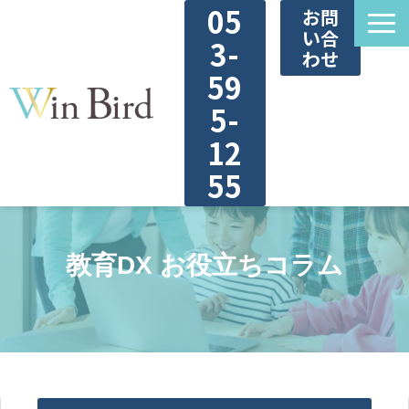
05
お問
い合
3-
わせ
59
5-
12
55
ウィンバードのDXサービス
教育DX お役立ちコラム
DX診断
教育DX用語集
お役立ち資料