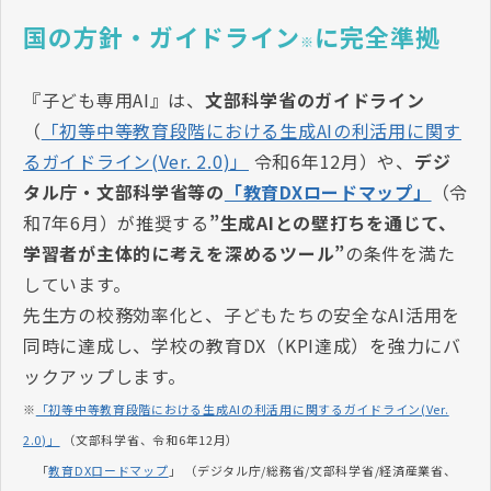
国の方針・ガイドライン
に完全準拠
※
『子ども専用AI』は、
文部科学省のガイドライン
（
「初等中等教育段階における生成AIの利活用に関す
るガイドライン(Ver. 2.0)」
令和6年12月）や、
デジ
タル庁・文部科学省等の
「教育DXロードマップ」
（令
和7年6月）が推奨する
”生成AIとの壁打ちを通じて、
学習者が主体的に考えを深めるツール”
の条件を満た
しています。
先生方の校務効率化と、子どもたちの安全なAI活用を
同時に達成し、学校の教育DX（KPI達成）を強力にバ
ックアップします。
※
「初等中等教育段階における生成AIの利活用に関するガイドライン(Ver.
2.0)」
（文部科学省、令和6年12月）
「
教育DXロードマップ
」 （デジタル庁/総務省/文部科学省/経済産業省、