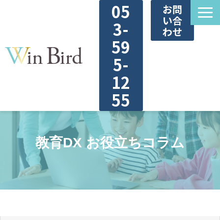
05
お問
い合
3-
わせ
59
5-
12
55
ウィンバードのDXサービス
教育DX お役立ちコラム
DX診断
教育DX用語集
お役立ち資料