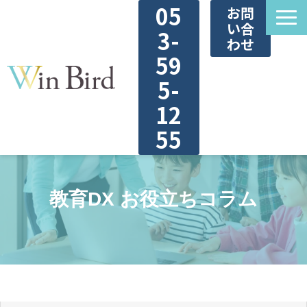
05
お問
い合
3-
わせ
59
5-
12
55
ウィンバードのDXサービス
教育DX お役立ちコラム
DX診断
教育DX用語集
お役立ち資料